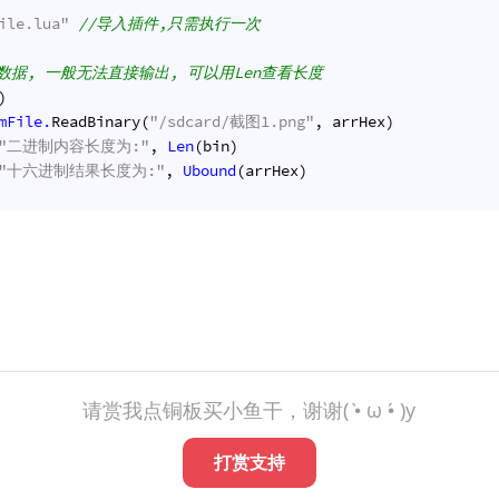
ile.lua"
//导入插件,只需执行一次
数据, 一般无法直接输出, 可以用Len查看长度
)
mFile.
ReadBinary(
"/sdcard/截图1.png"
, arrHex)
"二进制内容长度为:"
, 
Len
(bin)
"十六进制结果长度为:"
, 
Ubound
(arrHex)
请赏我点铜板买小鱼干，谢谢( •̀ ω •́ )y
打赏支持