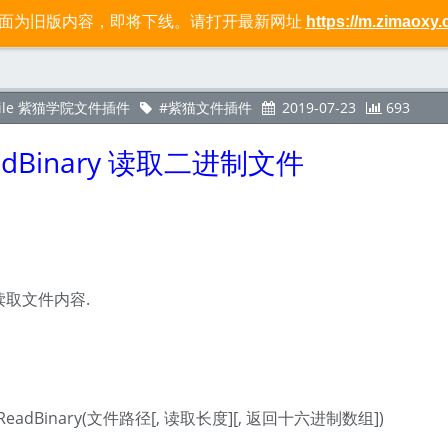
页面为旧版内容，即将下线。请打开最新网址
https://m.zimaoxy.
标签
社区
关于
File 紫猫学院文件插件
紫猫文件插件
2019-07-23
693
ReadBinary 读取二进制文件
取文件内容.
ReadBinary(文件路径[, 读取长度][, 返回十六进制数组])