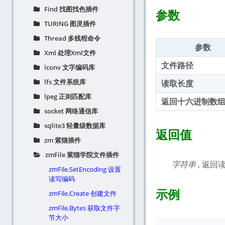
Find 找图找色插件
参数
TURING 图灵插件
Thread 多线程命令
参数
Xml 处理Xml文件
文件路径
iconv 文字编码库
lfs 文件系统库
读取长度
lpeg 正则匹配库
返回十六进制数
socket 网络通信库
sqlite3 轻量级数据库
返回值
zm 紫猫插件
zmFile 紫猫学院文件插件
字符串
, 返回
zmFile.SetEncoding 设置
读写编码
示例
zmFile.Create 创建文件
zmFile.Bytes 获取文件字
节大小