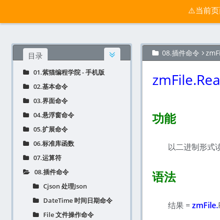
按键精灵手机版宝典 - 紫猫学院
⚠️当前
官网
归档
08.插件命令
zm
目录
01.紫猫编程学院 - 手机版
zmFile.
02.基本命令
03.界面命令
功能
04.悬浮窗命令
05.扩展命令
06.标准库函数
以二进制形式读
07.运算符
08.插件命令
语法
Cjson 处理Json
DateTime 时间日期命令
结果 =
zmFile.
File 文件操作命令