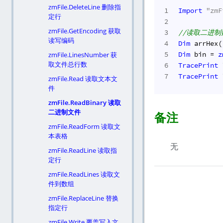
zmFile.DeleteLine 删除指
1
Import
"zmF
定行
2
zmFile.GetEncoding 获取
3
//读取二进制
读写编码
4
Dim
 arrHex(
5
Dim
 bin = 
z
zmFile.LinesNumber 获
取文件总行数
6
TracePrint
7
TracePrint
zmFile.Read 读取文本文
件
zmFile.ReadBinary 读取
二进制文件
备注
zmFile.ReadForm 读取文
本表格
无
zmFile.ReadLine 读取指
定行
zmFile.ReadLines 读取文
件到数组
zmFile.ReplaceLine 替换
指定行
zmFile.Write 覆盖写入文