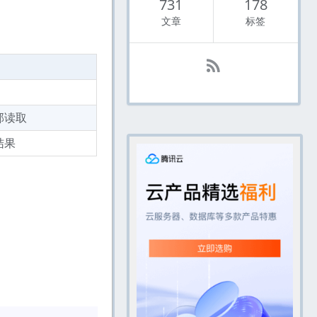
731
178
文章
标签
部读取
结果