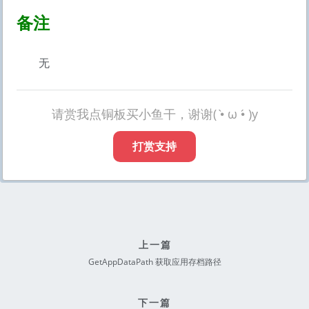
备注
无
请赏我点铜板买小鱼干，谢谢( •̀ ω •́ )y
打赏支持
上一篇
GetAppDataPath 获取应用存档路径
下一篇