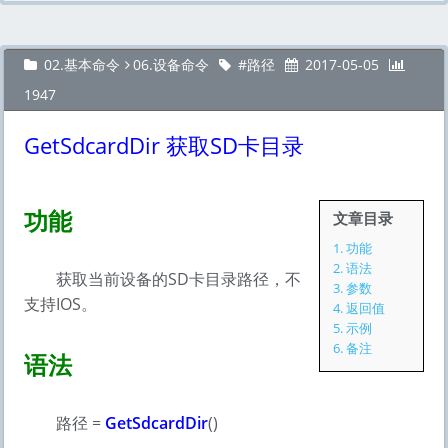
02.基本命令
06.设备命令
路径
2017-05-05
1947
GetSdcardDir 获取SD卡目录
功能
文章目录
1.
功能
2.
语法
获取当前设备的SD卡目录路径，不
3.
参数
支持IOS。
4.
返回值
5.
示例
6.
备注
语法
路径 =
GetSdcardDir
()