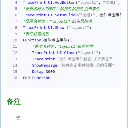
4
TracePrint
UI.
AddButton
(
"layout1"
, 
"按钮1"
, 
"
5
'设置名称为"按钮1"的控件的控件点击事件
6
TracePrint
UI.
SetOnClick
(
"按钮1"
, 控件点击事件)
7
'显示名称为："layout1" 的布局控件
8
TracePrint
UI.
Show
 (
"layout1"
)
9
'事件处理函数
10
Function
 控件点击事件()
11
'关闭名称为:"layout1"布局控件
12
TracePrint
UI.
Close
(
"layout1"
)
13
TracePrint
"控件点击事件触发,关闭界面"
14
ShowMessage
"控件点击事件触发,关闭界面"
15
Delay
3000
16
End
Function
备注
无