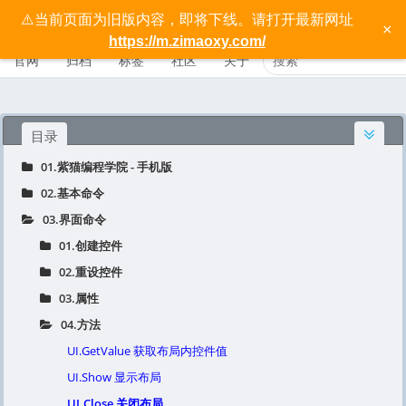
⚠️当前页面为旧版内容，即将下线。请打开最新网址
按键精灵手机版宝典 - 紫猫学院
×
https://m.zimaoxy.com/
官网
归档
标签
社区
关于
目录
01.紫猫编程学院 - 手机版
02.基本命令
03.界面命令
01.创建控件
02.重设控件
03.属性
04.方法
UI.GetValue 获取布局内控件值
UI.Show 显示布局
UI.Close 关闭布局