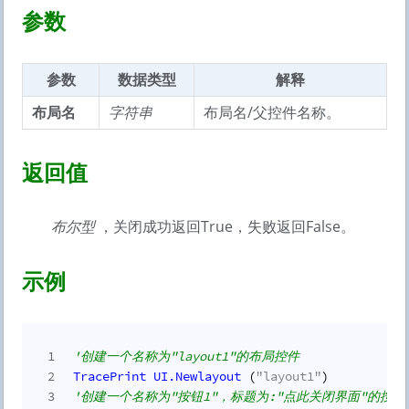
参数
参数
数据类型
解释
布局名
字符串
布局名/父控件名称。
返回值
布尔型
，关闭成功返回True，失败返回False。
示例
1
'创建一个名称为"layout1"的布局控件
2
TracePrint
UI.
Newlayout
 (
"layout1"
) 
3
'创建一个名称为"按钮1"，标题为:"点此关闭界面"的按钮