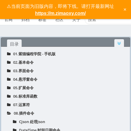
⚠️当前页面为旧版内容，即将下线。请打开最新网址
按键精灵手机版宝典 - 紫猫学院
×
https://m.zimaoxy.com/
官网
归档
标签
社区
关于
目录
01.紫猫编程学院 - 手机版
02.基本命令
03.界面命令
04.悬浮窗命令
05.扩展命令
06.标准库函数
07.运算符
08.插件命令
Cjson 处理Json
DateTime 时间日期命令