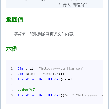
组传入, 省略为””
返回值
字符串
，读取到的网页源文件内容。
示例
1
Dim
 url1 = 
"http://www.anjian.com"
2
Dim
 date1 = {
"url"
:url1}
3
TracePrint
Url.
HttpGet
(date1)
4
5
//参考例子2：
6
TracePrint
Url.
HttpGet
({
"url"
:
"http://www.baidu