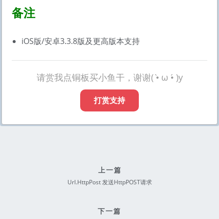
备注
iOS版/安卓3.3.8版及更高版本支持
请赏我点铜板买小鱼干，谢谢( •̀ ω •́ )y
打赏支持
上一篇
Url.HttpPost 发送HttpPOST请求
下一篇