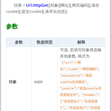
结果 =
Url.HttpGet
([对象][网址][,网页编码][,保存
cookie][,提交cookie][,请求头信息])
参数
参数
数据类型
解释
可选, 若填写对象将忽略
其他参数, 格式为
{"url":"网
址","code":"网页编码",
"setcookie":"保存
对象
table
cookie文件路径",
"cookie":"发送cookie字
符串或文件", "header":
{"头信息名1":"头信息值
1", "头信息名2":"头信息