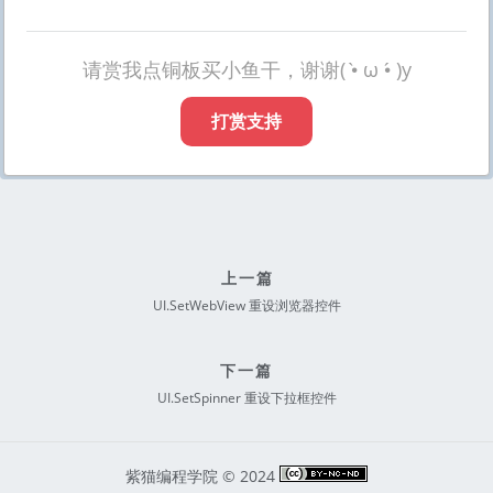
请赏我点铜板买小鱼干，谢谢( •̀ ω •́ )y
打赏支持
上一篇
UI.SetWebView 重设浏览器控件
下一篇
UI.SetSpinner 重设下拉框控件
紫猫编程学院 © 2024