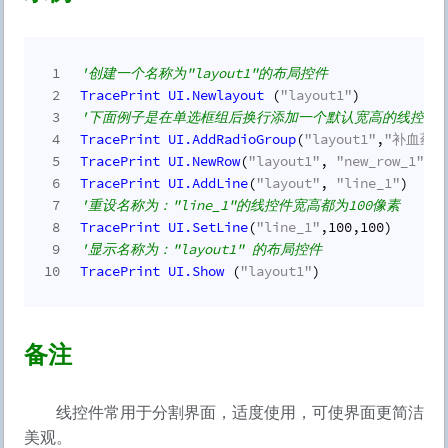
1
'创建一个名称为"layout1"的布局控件
2
TracePrint
UI.
Newlayout
 (
"layout1"
)
3
'下面例子是在单选框组后换行添加一个默认宽高的线控件
4
TracePrint
UI.
AddRadioGroup
(
"layout1"
,
"补血药品
5
TracePrint
UI.
NewRow
(
"layout1"
, 
"new_row_1"
)
6
TracePrint
UI.
AddLine
(
"layout"
, 
"line_1"
)
7
'重设名称为："line_1"的线控件宽高都为100像素
8
TracePrint
UI.
SetLine
(
"line_1"
,
100
,
100
)
9
'显示名称为："layout1" 的布局控件
10
TracePrint
UI.
Show
 (
"layout1"
)
备注
线控件常用于分割界面，适度使用，可使界面更简洁
美观。