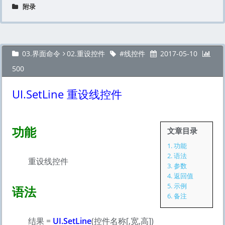
附录
03.界面命令
02.重设控件
线控件
2017-05-10
500
UI.SetLine 重设线控件
功能
文章目录
1.
功能
2.
语法
重设线控件
3.
参数
4.
返回值
5.
示例
语法
6.
备注
结果 =
UI.SetLine
(控件名称[,宽,高])