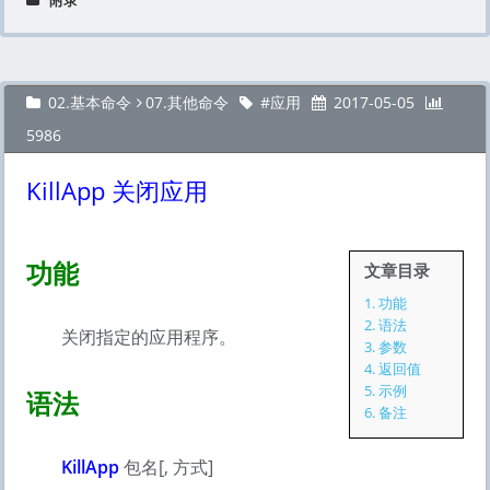
附录
02.基本命令
07.其他命令
应用
2017-05-05
5986
KillApp 关闭应用
功能
文章目录
1.
功能
2.
语法
关闭指定的应用程序。
3.
参数
4.
返回值
5.
示例
语法
6.
备注
KillApp
包名[, 方式]