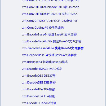
zm.ConvUnicodeToUTF8 Unicode转UTF8
zm.ConvUTF8ToUnicode UTF8转Unicode
zm.ConvUTF8ToCP1252 UTF8转CP1252
zm.ConvCP1252ToUTF8 CP1252转UTF8
zm.ConvCoding 转换任意编码
zm.EncodeBase64 快速Base64文本加密
zm.EncodeBase64File 快速Base64文件加密
zm.DecodeBase64File 快速Base64文件解密
zm.DecodeBase64 快速Base64文本解密
zm.InitBase64 初始化Base64模式
zm.EncodeHMAC HMAC签名
zm.EncodeDES DES加密
zm.DecodeDES DES解密
zm.EncodeTEA TEA加密
zm.DecodeTEA TEA解密
zm.EncodeSHA SHA计算