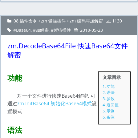
08.插件命令
zm 紫猫插件
zm 编码与加解密
1130
Base64
,
加解密
,
紫猫插件
2018-05-23
zm.DecodeBase64File 快速Base64文件
解密
功能
文章目录
1.
功能
2.
语法
对一个文件进行快速Base64解密, 可
3.
参数
通过
zm.InitBase64 初始化Base64模式
设
4.
返回值
置模式
5.
示例
6.
备注
语法