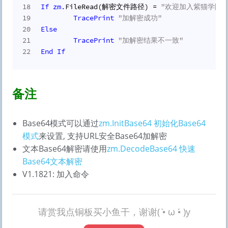
18
If
zm.
FileRead(解密文件路径) = 
"欢迎加入紫猫学院"
19
TracePrint
"加解密成功"
20
Else
21
TracePrint
"加解密结果不一致"
22
End
If
备注
Base64模式可以通过
zm.InitBase64 初始化Base64
模式
来设置, 支持URL安全Base64加解密
文本Base64解密请使用
zm.DecodeBase64 快速
Base64文本解密
V1.1821: 加入命令
请赏我点铜板买小鱼干，谢谢( •̀ ω •́ )y