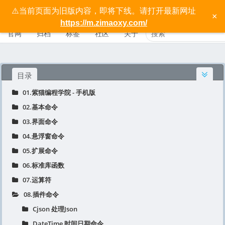
⚠️当前页面为旧版内容，即将下线。请打开最新网址
按键精灵手机版宝典 - 紫猫学院
×
https://m.zimaoxy.com/
官网
归档
标签
社区
关于
目录
01.紫猫编程学院 - 手机版
02.基本命令
03.界面命令
04.悬浮窗命令
05.扩展命令
06.标准库函数
07.运算符
08.插件命令
Cjson 处理Json
DateTime 时间日期命令