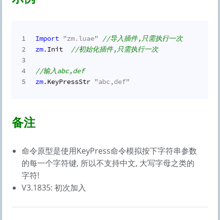
1
Import
"zm.luae"
//导入插件,只需执行一次
2
zm.
Init  
//初始化插件,只需执行一次
3
4
//输入abc,def
5
zm.
KeyPressStr 
"abc,def"
备注
命令原型是使用KeyPress命令模拟按下字符串参数
的每一个字符键, 所以不支持中文, 大写字母之类的
字符!
V3.1835: 初次加入