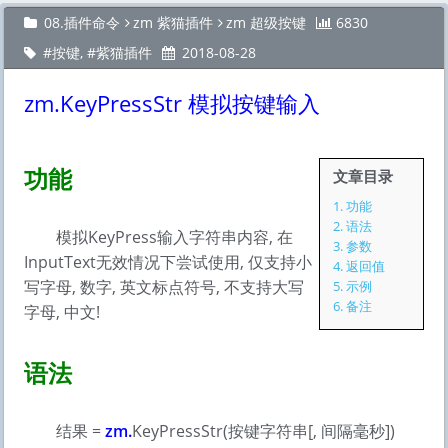
08.插件命令
zm 紫猫插件
zm 超级按键
6830
按键
,
紫猫插件
2018-08-28
zm.KeyPressStr 模拟按键输入
功能
文章目录
1.
功能
2.
语法
模拟KeyPress输入字符串内容, 在
3.
参数
InputText无效情况下尝试使用, 仅支持小
4.
返回值
写字母, 数字, 英文标点符号, 不支持大写
5.
示例
6.
备注
字母, 中文!
语法
结果 =
zm.
KeyPressStr(按键字符串[, 间隔毫秒])