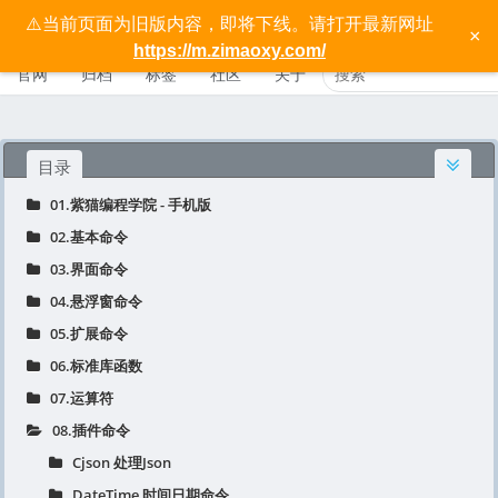
⚠️当前页面为旧版内容，即将下线。请打开最新网址
按键精灵手机版宝典 - 紫猫学院
×
https://m.zimaoxy.com/
官网
归档
标签
社区
关于
目录
01.紫猫编程学院 - 手机版
02.基本命令
03.界面命令
04.悬浮窗命令
05.扩展命令
06.标准库函数
07.运算符
08.插件命令
Cjson 处理Json
DateTime 时间日期命令