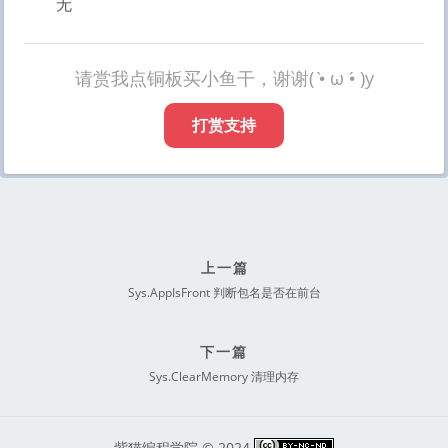
无
请赏我点铜板买小鱼干，谢谢( •̀ ω •́ )y
打赏支持
上一篇
Sys.AppIsFront 判断包名是否在前台
下一篇
Sys.ClearMemory 清理内存
紫猫编程学院 © 2024