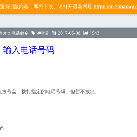
页面为旧版内容，即将下线。请打开最新网址
https://m.zimaoxy.
标签
社区
关于
Phone 电话命令
电话
2017-05-08
1543
ial 输入电话号码
统拨号盘，拨打指定的电话号码，但暂不拨出。
码