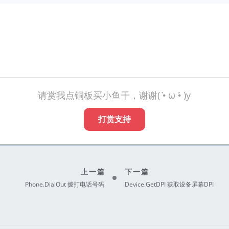
请赏我点铜板买小鱼干，谢谢( •̀ ω •́ )y
打赏支持
上一篇
下一篇
Phone.DialOut 拨打电话号码
Device.GetDPI 获取设备屏幕DPI