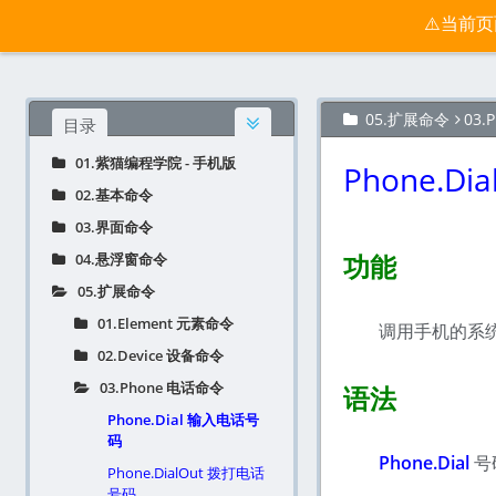
按键精灵手机版宝典 - 紫猫学院
⚠️当前
官网
归档
05.扩展命令
03.
目录
01.紫猫编程学院 - 手机版
Phone.D
02.基本命令
03.界面命令
功能
04.悬浮窗命令
05.扩展命令
01.Element 元素命令
调用手机的系
02.Device 设备命令
03.Phone 电话命令
语法
Phone.Dial 输入电话号
码
Phone.Dial
号
Phone.DialOut 拨打电话
号码