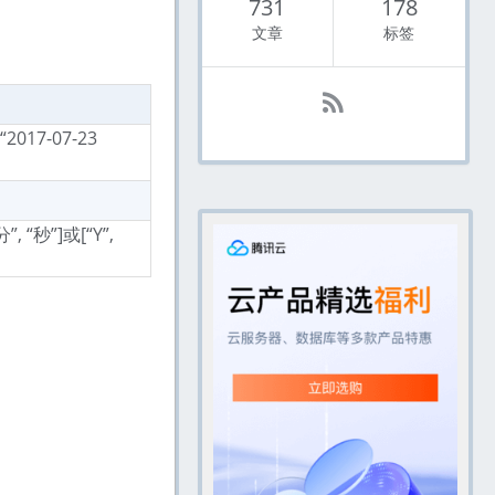
731
178
文章
标签
017-07-23
, “秒”]或[“Y”,