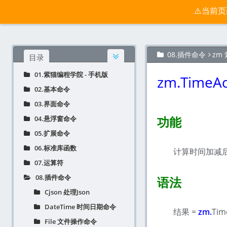
按键精灵手机版宝典 - 紫猫学院
⚠️当前
官网
归档
08.插件命令
zm
目录
01.紫猫编程学院 - 手机版
zm.Time
02.基本命令
03.界面命令
功能
04.悬浮窗命令
05.扩展命令
06.标准库函数
计算时间加减后
07.运算符
08.插件命令
语法
Cjson 处理Json
DateTime 时间日期命令
结果 =
zm.
Tim
File 文件操作命令