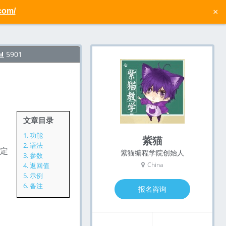
com/
×
5901
文章目录
1.
功能
紫猫
2.
语法
决定
紫猫编程学院创始人
3.
参数
China
4.
返回值
5.
示例
6.
备注
报名咨询