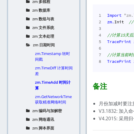
zm 多线程
zm 数据库
1
Import
"zm.
zm 数组与表
2
zm.
Init  
/
zm 文件系统
3
4
//计算15天
zm 文本处理
5
TracePrint
zm 日期时间
6
zm.Timestamp 转时
7
//计算当前时
间戳
8
TracePrint
zm.TimeDiff 计算时间
差
zm.TimeAdd 时间计
备注
算
zm.GetNetworkTime
获取精准网络时间
月份加减时要注意,
V3.1832: 加入
zm 编码与加解密
V4.2015: 
zm 网络通讯
zm 脚本界面