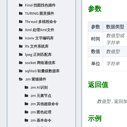
Find 找图找色插件
参数
TURING 图灵插件
Thread 多线程命令
参数
数据类型
Xml 处理Xml文件
数值型
或
iconv 文字编码库
时间
字符串
lfs 文件系统库
数值
数值型
lpeg 正则匹配库
socket 网络通信库
单位
字符串
sqlite3 轻量级数据库
zm 紫猫插件
返回值
zm AI识别
zm 元素节点
数值型
, 返回
zm 其他超级命令
zm 图色处理
示例
zm 基本命令