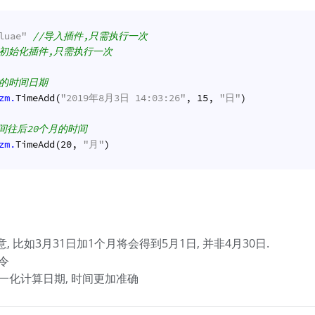
luae"
//导入插件,只需执行一次
/初始化插件,只需执行一次
后的时间日期
zm.
TimeAdd(
"2019年8月3日 14:03:26"
, 
15
, 
"日"
)
间往后20个月的时间
zm.
TimeAdd(
20
, 
"月"
)
 比如3月31日加1个月将会得到5月1日, 并非4月30日.
命令
采用归一化计算日期, 时间更加准确