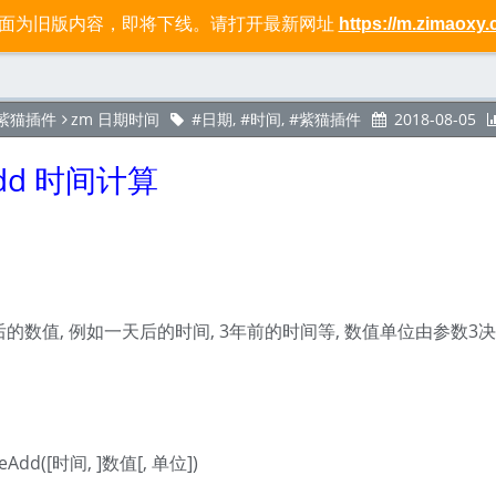
页面为旧版内容，即将下线。请打开最新网址
https://m.zimaoxy.
标签
社区
关于
 紫猫插件
zm 日期时间
日期
,
时间
,
紫猫插件
2018-08-05
Add 时间计算
的数值, 例如一天后的时间, 3年前的时间等, 数值单位由参数3
eAdd([时间, ]数值[, 单位])