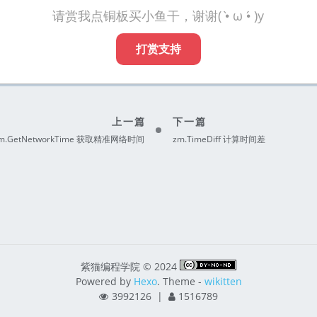
请赏我点铜板买小鱼干，谢谢( •̀ ω •́ )y
打赏支持
上一篇
下一篇
m.GetNetworkTime 获取精准网络时间
zm.TimeDiff 计算时间差
紫猫编程学院 © 2024
Powered by
Hexo
. Theme -
wikitten
3992126
|
1516789