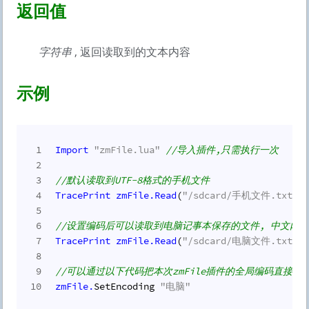
返回值
字符串
, 返回读取到的文本内容
示例
1
Import
"zmFile.lua"
//导入插件,只需执行一次
2
3
//默认读取到UTF-8格式的手机文件
4
TracePrint
zmFile.
Read
(
"/sdcard/手机文件.txt"
) 
5
6
//设置编码后可以读取到电脑记事本保存的文件, 中文内
7
TracePrint
zmFile.
Read
(
"/sdcard/电脑文件.txt"
, 
8
9
//可以通过以下代码把本次zmFile插件的全局编码直接设
10
zmFile.
SetEncoding 
"电脑"