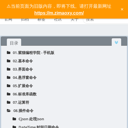
⚠️当前页面为旧版内容，即将下线。请打开最新网址
按键精灵手机版宝典 - 紫猫学院
×
https://m.zimaoxy.com/
官网
归档
标签
社区
关于
目录
01.紫猫编程学院 - 手机版
02.基本命令
03.界面命令
04.悬浮窗命令
05.扩展命令
06.标准库函数
07.运算符
08.插件命令
Cjson 处理Json
DateTime 时间日期命令