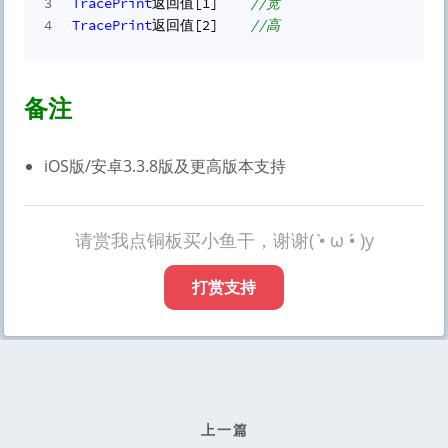
3
TracePrint
返回值[
1
]    
//宽
4
TracePrint
返回值[
2
]    
//高
备注
iOS版/安卓3.3.8版及更高版本支持
请赏我点铜板买小鱼干，谢谢( •̀ ω •́ )y
打赏支持
上一篇