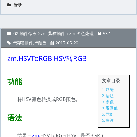
附录
08.插件命令
zm 紫猫插件
zm 图色处理
537
紫猫插件
,
颜色
2017-05-20
zm.HSVToRGB HSV转RGB
功能
文章目录
1.
功能
2.
语法
将HSV颜色转换成RGB颜色。
3.
参数
4.
返回值
5.
示例
语法
6.
备注
结果 =
zm.
HSVToRGB(HSV[, 是否BGR])