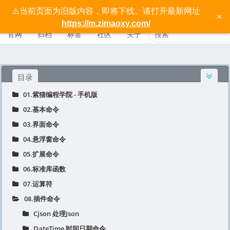
⚠️当前页面为旧版内容，即将下线。请打开最新网址
按键精灵手机版宝典 - 紫猫学院
×
https://m.zimaoxy.com/
官网
归档
标签
社区
关于
目录
01.紫猫编程学院 - 手机版
02.基本命令
03.界面命令
04.悬浮窗命令
05.扩展命令
06.标准库函数
07.运算符
08.插件命令
Cjson 处理Json
DateTime 时间日期命令