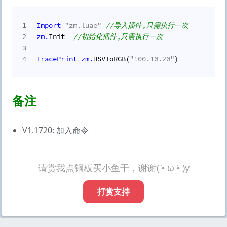
1
Import
"zm.luae"
//导入插件,只需执行一次
2
zm.
Init  
//初始化插件,只需执行一次
3
4
TracePrint
zm.
HSVToRGB(
"100.10.20"
)
备注
V1.1720: 加入命令
请赏我点铜板买小鱼干，谢谢( •̀ ω •́ )y
打赏支持