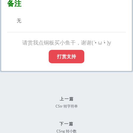
备注
无
请赏我点铜板买小鱼干，谢谢( •̀ ω •́ )y
打赏支持
上一篇
CStr 转字符串
下一篇
CSng 转小数