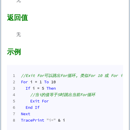
返回值
无
示例
1
//Exit For可以跳出For循环, 类似For 10 或 For i =
2
For
 i = 
1
To
10
3
If
 i = 
5
Then
4
//当i的值等于5时跳出当前For循环
5
Exit
For
6
End
If
7
Next
8
TracePrint
"i="
 & i