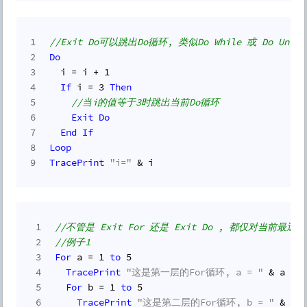
1
//Exit Do可以跳出Do循环, 类似Do While 或 Do Unt
2
Do
3
  i = i + 
1
4
If
 i = 
3
Then
5
//当i的值等于3时跳出当前Do循环
6
Exit
Do
7
End
If
8
Loop
9
TracePrint
"i="
 & i
1
//不管是 Exit For 还是 Exit Do , 都仅对当前最
2
//例子1
3
For
 a = 
1
to
5
4
TracePrint
"这是第一层的For循环, a = "
 & a
5
For
 b = 
1
to
5
6
TracePrint
"这是第二层的For循环, b = "
 & b