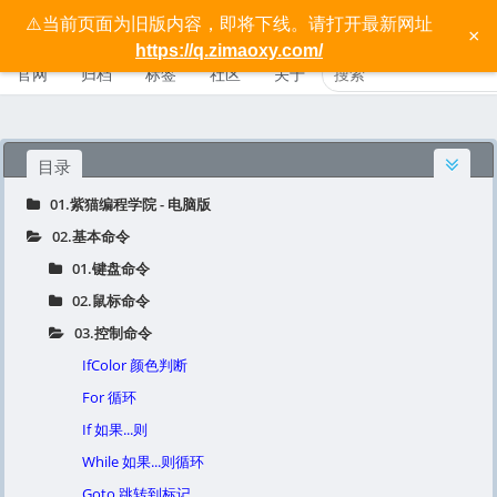
⚠️当前页面为旧版内容，即将下线。请打开最新网址
按键精灵电脑版宝典 - 紫猫学院
×
https://q.zimaoxy.com/
官网
归档
标签
社区
关于
目录
01.紫猫编程学院 - 电脑版
02.基本命令
01.键盘命令
02.鼠标命令
03.控制命令
IfColor 颜色判断
For 循环
If 如果...则
While 如果...则循环
Goto 跳转到标记