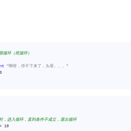
无限循环（死循环）
nt
"啊呀，停不下来了，头晕。。。"
0
立时，进入循环，直到条件不成立，退出循环
< 
10