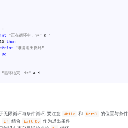
 
1
int
"正在循环中，i="
 & i
10
then
ePrint
"准备退出循环"
Do
"循环结束，i="
 & i
于无限循环与条件循环, 要注意
和
的位置与条件
While
Until
用
结合
作为退出条件
If
Exit Do