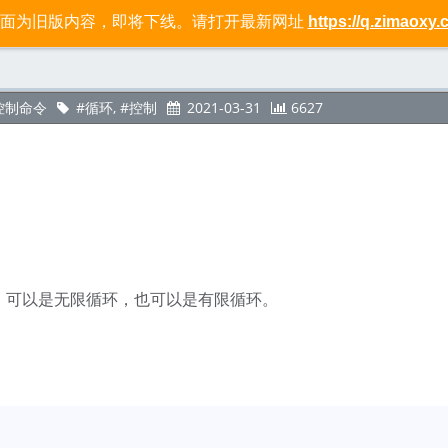
页面为旧版内容，即将下线。请打开最新网址
https://q.zimaoxy.
标签
社区
关于
.控制命令
循环
,
控制
2021-03-31
6627
。可以是无限循环，也可以是有限循环。