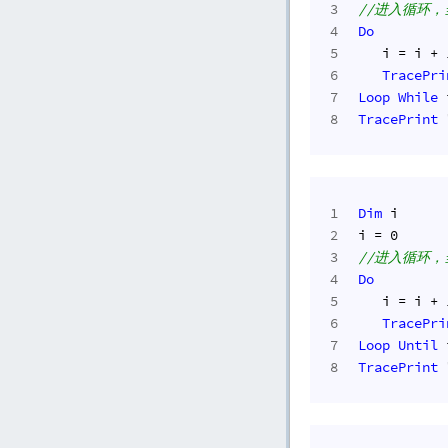
3
//进入循环
4
Do
5
   i = i + 
6
TracePri
7
Loop
While
 
8
TracePrint
1
Dim
 i
2
i = 
0
3
//进入循环
4
Do
5
   i = i + 
6
TracePri
7
Loop
Until
 
8
TracePrint