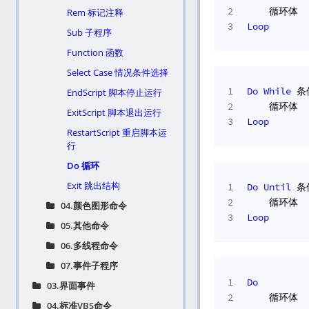
2
    循环体
Rem 标记注释
3
Loop
Sub 子程序
Function 函数
Select Case 情况条件选择
1
Do
While
 条
EndScript 脚本停止运行
2
    循环体
ExitScript 脚本退出运行
3
Loop
RestartScript 重启脚本运
行
Do 循环
Exit 跳出结构
1
Do
Until
 条
2
    循环体
04.颜色图形命令
3
Loop
05.其他命令
06.多线程命令
07.事件子程序
1
Do
03.界面事件
2
    循环体
04.标准VBS命令