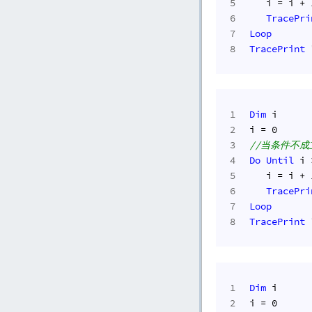
5
   i = i + 
6
TracePri
7
Loop
8
TracePrint
1
Dim
 i
2
i = 
0
3
//当条件不
4
Do
Until
 i 
5
   i = i + 
6
TracePri
7
Loop
8
TracePrint
1
Dim
 i
2
i = 
0