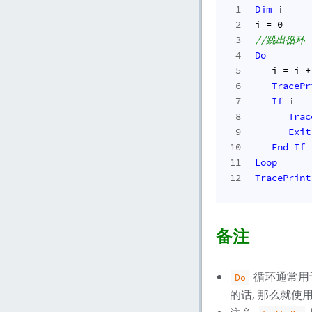
1
Dim
 i
2
i = 
0
3
//跳出循环
4
Do
5
   i = i +
6
TracePr
7
If
 i = 
8
Trac
9
Exit
10
End
If
11
Loop
12
TracePrint
备注
循环通常用
Do
的话, 那么就使