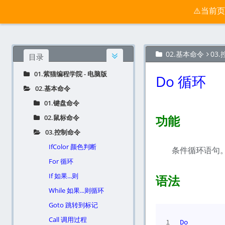
按键精灵电脑版宝典 - 紫猫学院
⚠️当前
官网
归档
02.基本命令
03
目录
01.紫猫编程学院 - 电脑版
Do 循环
02.基本命令
01.键盘命令
功能
02.鼠标命令
03.控制命令
IfColor 颜色判断
条件循环语句
For 循环
If 如果...则
语法
While 如果...则循环
Goto 跳转到标记
Call 调用过程
1
Do