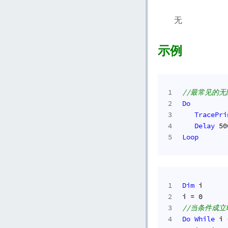
无
示例
1
//最常见的
2
Do
3
TracePri
4
Delay
50
5
Loop
1
Dim
 i
2
i = 
0
3
//当条件成
4
Do
While
 i 