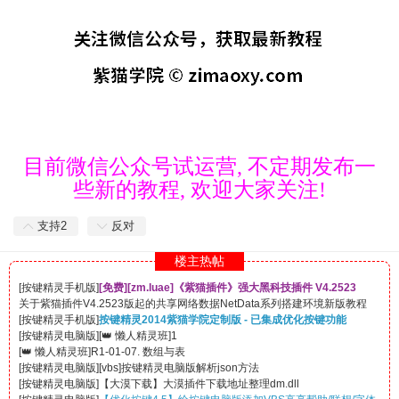
目前微信公众号试运营, 不定期发布一
些新的教程, 欢迎大家关注!
支持
2
反对
楼主热帖
[
按键精灵手机版
]
[免费][zm.luae]《紫猫插件》强大黑科技插件 V4.2523
关于紫猫插件V4.2523版起的共享网络数据NetData系列搭建环境新版教程
[
按键精灵手机版
]
按键精灵2014紫猫学院定制版 - 已集成优化按键功能
[
按键精灵电脑版
]
[
👑 懒人精灵班
]
1
[
👑 懒人精灵班
]
R1-01-07. 数组与表
[
按键精灵电脑版
]
[vbs]按键精灵电脑版解析json方法
[
按键精灵电脑版
]
【大漠下载】大漠插件下载地址整理dm.dll