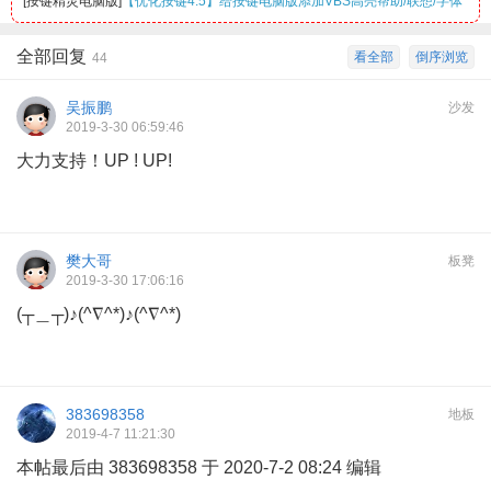
[
按键精灵电脑版
]
【优化按键4.5】给按键电脑版添加VBS高亮帮助/联想/字体
全部回复
看全部
倒序浏览
44
吴振鹏
沙发
2019-3-30 06:59:46
大力支持！UP ! UP!
樊大哥
板凳
2019-3-30 17:06:16
(┬＿┬)♪(^∇^*)♪(^∇^*)
383698358
地板
2019-4-7 11:21:30
本帖最后由 383698358 于 2020-7-2 08:24 编辑