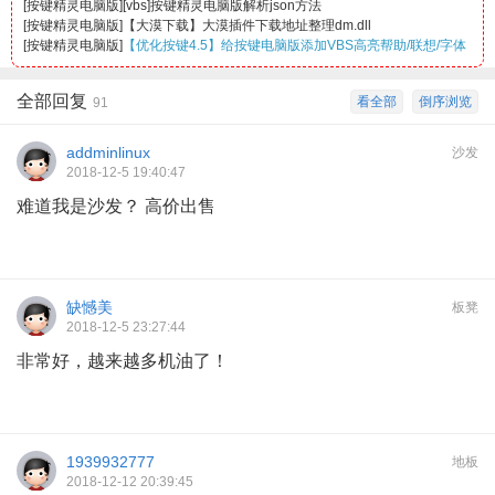
[
按键精灵电脑版
]
[vbs]按键精灵电脑版解析json方法
[
按键精灵电脑版
]
【大漠下载】大漠插件下载地址整理dm.dll
[
按键精灵电脑版
]
【优化按键4.5】给按键电脑版添加VBS高亮帮助/联想/字体
全部回复
看全部
倒序浏览
91
addminlinux
沙发
2018-12-5 19:40:47
难道我是沙发？ 高价出售
缺憾美
板凳
2018-12-5 23:27:44
非常好，越来越多机油了！
1939932777
地板
2018-12-12 20:39:45