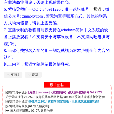
它非法商业用途，否则出现后果自负。
6. 紫猫导师唯一QQ：345911220，唯一论坛账号：
紫猫
，微
信公众号: zimaoxycom , 暂无淘宝等联系方式。其他的联系
方式均为假冒，请勿上当受骗。
7. 直播录制的教程目前仅支持在windows简体中文系统的设
备上播放观看！不支持安卓与苹果设备！不支持网吧电脑与
虚拟机！
8. 当你付费报名入学的那一刻起就视为对本声明全部内容的
认可。
以上内容，紫猫学院保留最终解释权。
支持
1
反对
楼主热帖
[
按键精灵手机版
]
[免费][zm.luae]《紫猫插件》强大黑科技插件 V4.2523
关于紫猫插件V4.2523版起的共享网络数据NetData系列搭建环境新版教程
[
按键精灵手机版
]
按键精灵2014紫猫学院定制版 - 已集成优化按键功能
[
按键精灵电脑版
]
[
👑 懒人精灵班
]
1
[
👑 懒人精灵班
]
R1-01-07. 数组与表