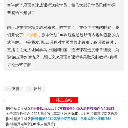
空讲解了易语言速成课程送给学员，相信大部分学员已经掌握一
些易语言知识了。
由于现在按键精灵教程积累足够丰富了，在今年年初的时候，我
们开设了
Lua课程
，原本计划Lua课程也通过所有内容均直播的方
式讲解。但是我发现Lua课程对学员而言比较难，备课很费时，
直播往往无法让同学马上理解听懂，造成课程进度非常缓慢。为
避免出现类似情况，所以这次易语言课程将采取录制教程+直播
讨论形式讲解。
支持
反对
楼主热帖
[
按键精灵手机版
]
[免费][zm.luae]《紫猫插件》强大黑科技插件 V4.2523
关于紫猫插件V4.2523版起的共享网络数据NetData系列搭建环境新版教程
[
按键精灵手机版
]
按键精灵2014紫猫学院定制版 - 已集成优化按键功能
[
按键精灵电脑版
]
[
👑 懒人精灵班
]
1