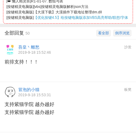
[
👑 懒人精灵班
]
R1-01-07. 数组与表
[
按键精灵电脑版
]
[vbs]按键精灵电脑版解析json方法
[
按键精灵电脑版
]
【大漠下载】大漠插件下载地址整理dm.dll
[
按键精灵电脑版
]
【优化按键4.5】给按键电脑版添加VBS高亮帮助/联想/字体
全部回复
看全部
倒序浏览
50
吾皇丶離愁
沙发
2019-9-18 15:52:46
前排支持！！！
冒泡的小猫
板凳
2019-9-18 15:53:31
支持紫猫学院 越办越好
支持紫猫学院 越办越好